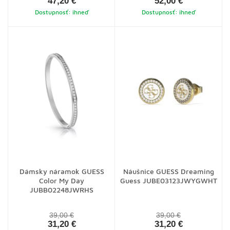
47,20 €
52,00 €
Dostupnosť: ihneď
Dostupnosť: ihneď
Dámsky náramok GUESS
Náušnice GUESS Dreaming
Color My Day
Guess JUBE03123JWYGWHT
JUBB02248JWRHS
39,00 €
39,00 €
31,20 €
31,20 €