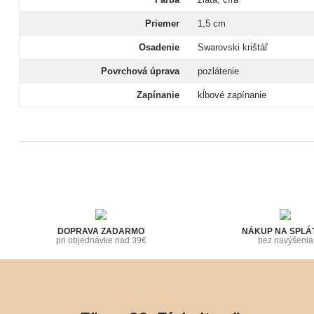
Priemer
1,5 cm
Osadenie
Swarovski krištáľ
Povrchová úprava
pozlátenie
Zapínanie
kĺbové zapínanie
DOPRAVA ZADARMO
NÁKUP NA SPLÁ
pri objednávke nad 39€
bez navýšenia