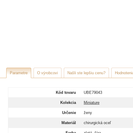
Parametre
O výrobcovi
Našli ste lepšiu cenu?
Hodnotenia
Kód tovaru
UBE79043
Kolekcia
Miniature
Určenie
ženy
Materiál
chirurgická oceľ
Farba
zlatá, číra