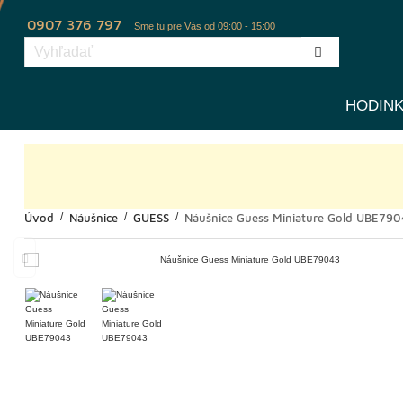
0907 376 797
Sme tu pre Vás od 09:00 - 15:00
HODIN
Úvod
Náušnice
GUESS
Náušnice Guess Miniature Gold UBE79