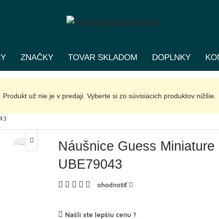
KY
ZNAČKY
TOVAR SKLADOM
DOPLNKY
KO
Produkt už nie je v predaji. Vyberte si zo súvisiacich produktov nižšie.
043
Náušnice Guess Miniature
UBE79043
ohodnotiť
Našli ste lepšiu cenu ?