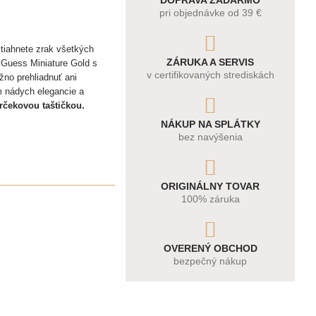
DOPRAVA ZADARMO
pri objednávke od 39 €
tiahnete zrak všetkých
ZÁRUKA A SERVIS
 Guess Miniature Gold s
v certifikovaných strediskách
no prehliadnuť ani
m nádych elegancie a
rčekovou taštičkou.
NÁKUP NA SPLÁTKY
bez navýšenia
ORIGINÁLNY TOVAR
100% záruka
OVERENÝ OBCHOD
bezpečný nákup