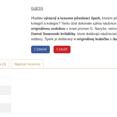
GUESS
Hľadáte
výrazný a luxusne
pôsobiaci šperk,
ktorým pri
kolegýň a kolegov? Tento účel dokonale splnia náušnice
originálnou ozdobou
v tvare písmen G. Navyše, nemož
žiarivé Swarovski krištáliky
, ktoré dodávajú náušnicia
noblesy. Šperk je dodávaný
v originálnej krabičke
s
da
Zdieľať
Uložiť
 (0)
Napísať recenziu