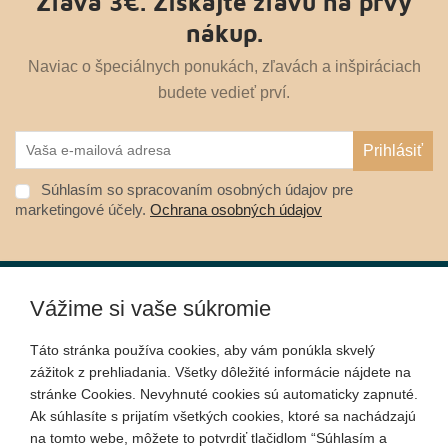
Zľava 3€. Získajte zľavu na prvý
nákup.
Naviac o špeciálnych ponukách, zľavách a inšpiráciach
budete vedieť prví.
Súhlasím so spracovaním osobných údajov pre
marketingové účely.
Ochrana osobných údajov
Vážime si vaše súkromie
O nákupe
Táto stránka používa cookies, aby vám ponúkla skvelý
zážitok z prehliadania. Všetky dôležité informácie nájdete na
Informácie
stránke Cookies. Nevyhnuté cookies sú automaticky zapnuté.
Ak súhlasíte s prijatím všetkých cookies, ktoré sa nachádzajú
na tomto webe, môžete to potvrdiť tlačidlom “Súhlasím a