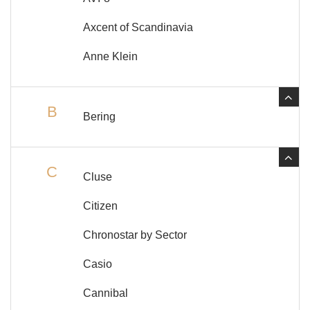
Axcent of Scandinavia
Anne Klein
B
Bering
C
Cluse
Citizen
Chronostar by Sector
Casio
Cannibal