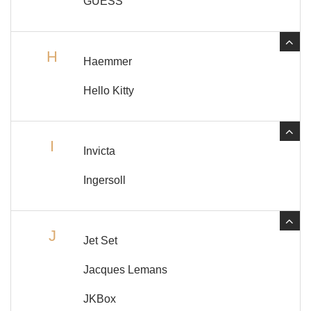
GUESS
H
Haemmer
Hello Kitty
I
Invicta
Ingersoll
J
Jet Set
Jacques Lemans
JKBox