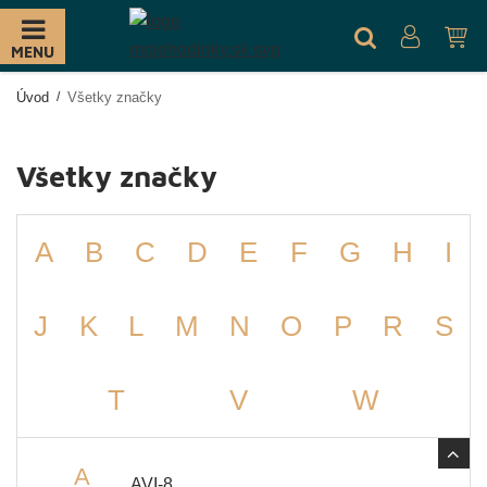
MENU
Úvod
Všetky značky
Všetky značky
A
B
C
D
E
F
G
H
I
J
K
L
M
N
O
P
R
S
T
V
W
A
AVI-8