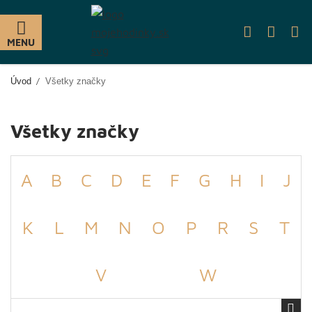
MENU
Úvod
Všetky značky
Všetky značky
A
B
C
D
E
F
G
H
I
J
K
L
M
N
O
P
R
S
T
V
W