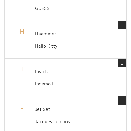
GUESS
H
Haemmer
Hello Kitty
I
Invicta
Ingersoll
J
Jet Set
Jacques Lemans