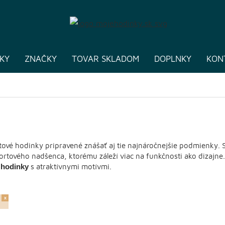
KY
ZNAČKY
TOVAR SKLADOM
DOPLNKY
KON
l
tové hodinky pripravené znášať aj tie najnáročnejšie podmienky.
rtového nadšenca, ktorému záleží viac na funkčnosti ako dizajne.
 hodinky
s atraktívnymi motívmi.