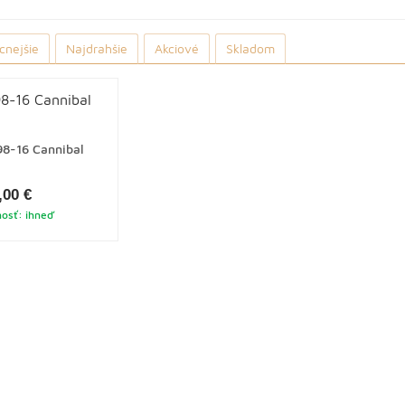
cnejšie
Najdrahšie
Akciové
Skladom
98-16 Cannibal
,00 €
osť: ihneď