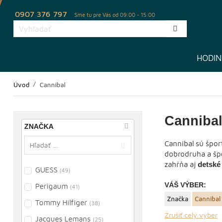
0907 376 797
Sme tu pre Vás od 09:00 - 15:00
HODIN
Úvod
Cannibal
Canniba
ZNAČKA
Cannibal sú špor
dobrodruha a špo
zahŕňa aj
detské
GUESS
(49)
VÁŠ VÝBER:
Perigaum
(41)
Značka
Cannibal
Tommy Hilfiger
(38)
Zrušiť celý výber
Jacques Lemans
(25)