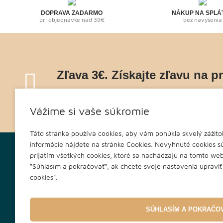
Invicta
(1)
DOPRAVA ZADARMO
NÁKUP NA SPLÁ
pri objednávke nad 39€
bez navýšenia
OBAKU
(1)
Lacoste
(1)
Ingersoll
(1)
Zľava 3€. Získajte zľavu na p
Gant
(1)
Lars Larsen
Naviac o špeciálnych ponukách, zľavách a inš
(1)
Vážime si vaše súkromie
Cannibal
(1)
Komono
(1)
Táto stránka používa cookies, aby vám ponúkla skvelý zážitok
AVI-8
(1)
informácie nájdete na stránke Cookies. Nevyhnuté cookies sú
O nákupe
Informácie
prijatím všetkých cookies, ktoré sa nachádzajú na tomto web
“Súhlasím a pokračovať", ak chcete svoje nastavenia upraviť k
Spôsob dopravy a platby
Úvod
cookies".
Nákup na splátky Cetelem
Slovník po
Obchodné podmienky
O nás
SÚHLASÍM A POKRAČO
Vrátenie tovaru
Kde nás ná