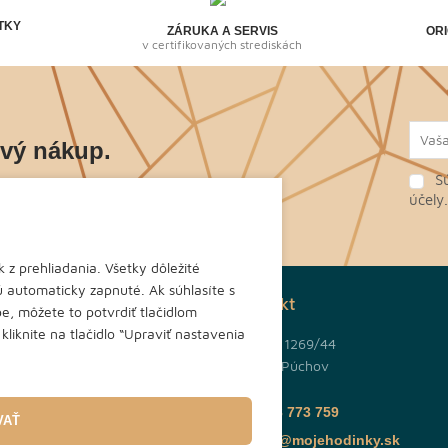
TKY
ZÁRUKA A SERVIS
ORI
v certifikovaných strediskách
rvý nákup.
Sú
piráciach budete vedieť prví.
účely
 z prehliadania. Všetky dôležité
 automaticky zapnuté. Ak súhlasíte s
Kontakt
e, môžete to potvrdiť tlačidlom
liknite na tlačidlo “Upraviť nastavenia
J. Kráľa 1269/44
020 01 Púchov
jmov
0948 773 759
VAŤ
jdete
info@mojehodinky.sk