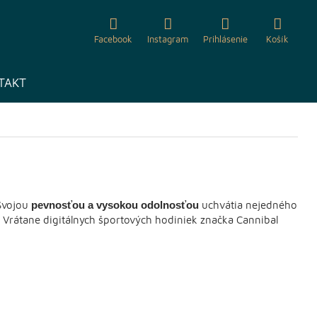
Facebook
Instagram
Prihlásenie
Košík
TAKT
 Svojou
pevnosťou a vysokou odolnosťou
uchvátia nejedného
 Vrátane digitálnych športových hodiniek značka Cannibal