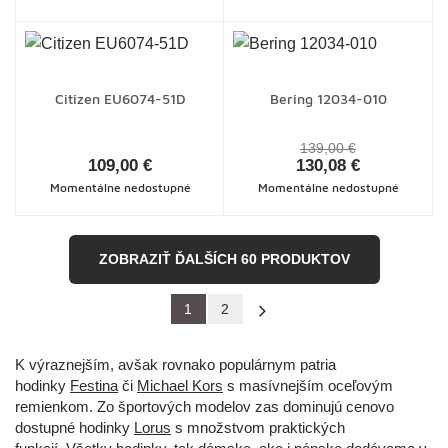
Citizen EU6074-51D
Bering 12034-010
139,00 €
109,00 €
130,08 €
Momentálne nedostupné
Momentálne nedostupné
ZOBRAZIŤ ĎALŠÍCH 60 PRODUKTOV
1
2
»
K výraznejším, avšak rovnako populárnym patria
hodinky
Festina
či
Michael Kors
s masívnejším oceľovým
remienkom. Zo športových modelov zas dominujú cenovo
dostupné hodinky
Lorus
s množstvom praktických