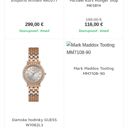
Emporio Armani AR0377
Michael Kors Hunger Stop
MK5814
198,00 €
299,00 €
116,00 €
Dostupnosť: ihneď
Dostupnosť: ihneď
Mark Maddox Tooting
MM7108-90
Dámske hodinky GUESS
W1062L3