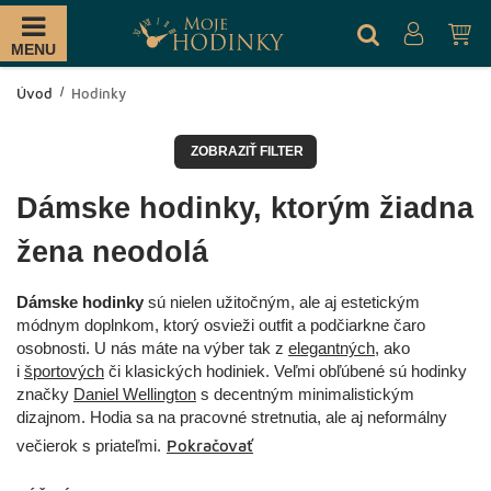
MENU
Úvod
Hodinky
ZOBRAZIŤ FILTER
Dámske hodinky, ktorým žiadna
žena neodolá
Dámske hodinky
sú nielen užitočným, ale aj estetickým
módnym doplnkom, ktorý osvieži outfit a podčiarkne čaro
osobnosti. U nás máte na výber tak z
elegantných
, ako
i
športových
či klasických hodiniek. Veľmi obľúbené sú hodinky
značky
Daniel Wellington
s decentným minimalistickým
dizajnom. Hodia sa na pracovné stretnutia, ale aj neformálny
večierok s priateľmi.
Pokračovať