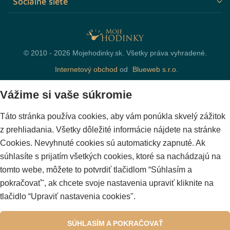
Sociálne siete
© 2010 - 2026 Mojehodinky.sk. Všetky práva vyhradené.
Internetový obchod
od
Blueweb s.r.o.
Vážime si vaše súkromie
Táto stránka používa cookies, aby vám ponúkla skvelý zážitok
z prehliadania. Všetky dôležité informácie nájdete na stránke
Cookies. Nevyhnuté cookies sú automaticky zapnuté. Ak
súhlasíte s prijatím všetkých cookies, ktoré sa nachádzajú na
tomto webe, môžete to potvrdiť tlačidlom “Súhlasím a
pokračovať", ak chcete svoje nastavenia upraviť kliknite na
tlačidlo “Upraviť nastavenia cookies".
SÚHLASÍM A POKRAČOVAŤ