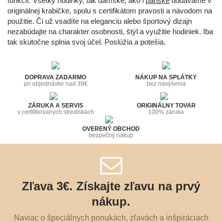
funkcií. Všetky hodinky, tak dámske, ako i
pánske
dodávame v
originálnej krabičke, spolu s certifikátom pravosti a návodom na
použitie. Či už vsadíte na eleganciu alebo športový dizajn
nezabúdajte na charakter osobnosti, štýl a využitie hodiniek. Iba
tak skutočne splnia svoj účel. Poslúžia a potešia.
DOPRAVA ZADARMO
NÁKUP NA SPLÁTKY
pri objednávke nad 39€
bez navýšenia
ZÁRUKA A SERVIS
ORIGINÁLNY TOVAR
v certifikovaných strediskách
100% záruka
OVERENÝ OBCHOD
bezpečný nákup
Zľava 3€. Získajte zľavu na prvý
nákup.
Naviac o špeciálnych ponukách, zľavách a inšpiráciach