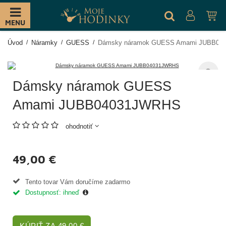
MENU
Úvod
Náramky
GUESS
Dámsky náramok GUESS Amami JUBB04
Dámsky náramok GUESS
Amami JUBB04031JWRHS
ohodnotiť
49,00 €
Tento tovar Vám doručíme zadarmo
Dostupnosť: ihneď
KÚPIŤ ZA 49,00 €