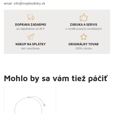
email:
info@mojehodinky.sk
DOPRAVA ZADARMO
ZÁRUKA A SERVIS
pri objednávke od 39 €
v certifikovaných strediskách
NÁKUP NA SPLÁTKY
ORIGINÁLNY TOVAR
bez navýšenia
100% záruka
Mohlo by sa vám tiež páčiť