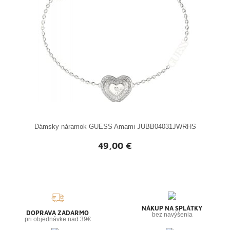
Dámsky náramok GUESS Amami JUBB04031JWRHS
49,00 €
NÁKUP NA SPLÁTKY
DOPRAVA ZADARMO
bez navýšenia
pri objednávke nad 39€