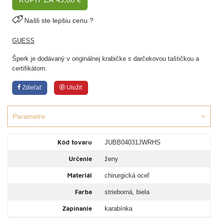
Našli ste lepšiu cenu ?
GUESS
Šperk je dodávaný v originálnej krabičke s darčekovou taštičkou a
certifikátom.
Zdieľať
Uložiť
Parametre
Kód tovaru
JUBB04031JWRHS
Určenie
ženy
Materiál
chirurgická oceľ
Farba
strieborná, biela
Zapínanie
karabínka