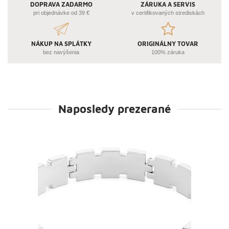
DOPRAVA ZADARMO
ZÁRUKA A SERVIS
pri objednávke od 39 €
v certifikovaných strediskách
NÁKUP NA SPLÁTKY
ORIGINÁLNY TOVAR
bez navýšenia
100% záruka
Naposledy prezerané