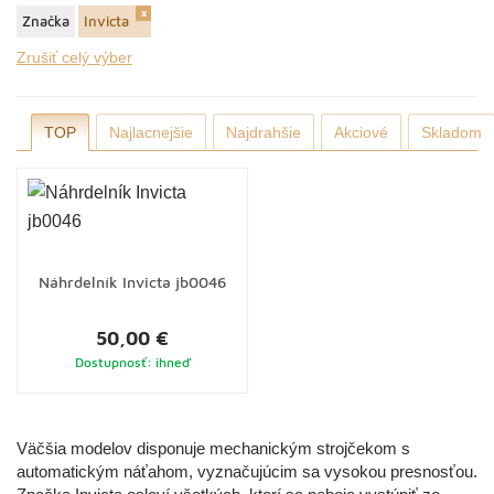
Značka
Invicta
Zrušiť celý výber
TOP
Najlacnejšie
Najdrahšie
Akciové
Skladom
Náhrdelník Invicta jb0046
50,00 €
Dostupnosť: ihneď
Väčšia modelov disponuje mechanickým strojčekom s
automatickým náťahom, vyznačujúcim sa vysokou presnosťou.