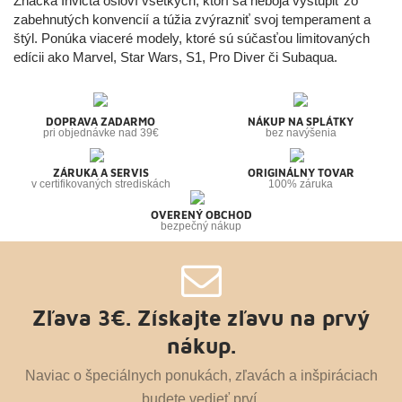
Značka Invicta osloví všetkých, ktorí sa neboja vystúpiť zo
zabehnutých konvencií a túžia zvýrazniť svoj temperament a
štýl. Ponúka viaceré modely, ktoré sú súčasťou limitovaných
edícii ako Marvel, Star Wars, S1, Pro Diver či Subaqua.
DOPRAVA ZADARMO
NÁKUP NA SPLÁTKY
pri objednávke nad 39€
bez navýšenia
ZÁRUKA A SERVIS
ORIGINÁLNY TOVAR
v certifikovaných strediskách
100% záruka
OVERENÝ OBCHOD
bezpečný nákup
Zľava 3€. Získajte zľavu na prvý
nákup.
Naviac o špeciálnych ponukách, zľavách a inšpiráciach
budete vedieť prví.