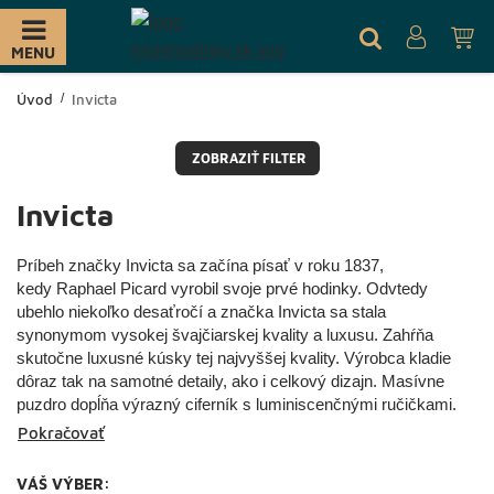
MENU
Úvod
Invicta
ZOBRAZIŤ FILTER
Invicta
Príbeh značky Invicta sa začína písať v roku 1837,
kedy Raphael Picard vyrobil svoje prvé hodinky. Odvtedy
ubehlo niekoľko desaťročí a značka Invicta sa stala
synonymom vysokej švajčiarskej kvality a luxusu. Zahŕňa
skutočne luxusné kúsky tej najvyššej kvality. Výrobca kladie
dôraz tak na samotné detaily, ako i celkový dizajn. Masívne
puzdro dopĺňa výrazný ciferník s luminiscenčnými ručičkami.
Pokračovať
VÁŠ VÝBER: