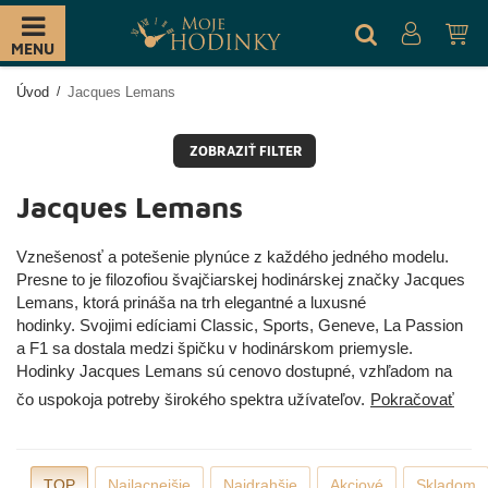
MENU
Úvod
Jacques Lemans
ZOBRAZIŤ FILTER
Jacques Lemans
Vznešenosť a potešenie plynúce z každého jedného modelu.
Presne to je filozofiou švajčiarskej hodinárskej značky Jacques
Lemans, ktorá prináša na trh elegantné a luxusné
hodinky. Svojimi edíciami Classic, Sports, Geneve, La Passion
a F1 sa dostala medzi špičku v hodinárskom priemysle.
Hodinky Jacques Lemans sú cenovo dostupné, vzhľadom na
čo uspokoja potreby širokého spektra užívateľov.
Pokračovať
TOP
Najlacnejšie
Najdrahšie
Akciové
Skladom