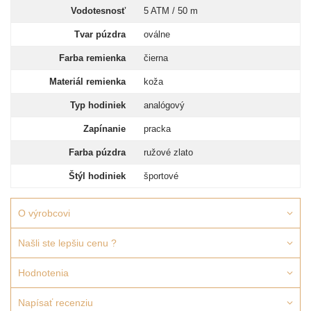
Vodotesnosť
5 ATM / 50 m
Tvar púzdra
oválne
Farba remienka
čierna
Materiál remienka
koža
Typ hodiniek
analógový
Zapínanie
pracka
Farba púzdra
ružové zlato
Štýl hodiniek
športové
O výrobcovi
Našli ste lepšiu cenu ?
Hodnotenia
Napísať recenziu