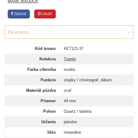
MARK MADDOX
Zdieľať
Uložiť
Parametre
Kód tovaru
HC7121-37
Kolekcia
Trendy
Farba ciferníka
modrá
Funkcie
stopky / chronograf, dátum
Materiál púzdra
oceľ
Priemer
44 mm
Pohon
Quartz / batéria
Určenie
pánske
Sklo
minerálne