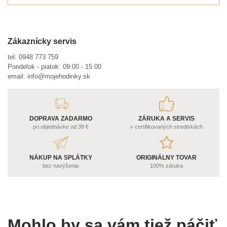
Zákaznícky servis
tel:
0948 773 759
Pondelok - piatok: 09:00 - 15:00
email:
info@mojehodinky.sk
DOPRAVA ZADARMO
ZÁRUKA A SERVIS
pri objednávke od 39 €
v certifikovaných strediskách
NÁKUP NA SPLÁTKY
ORIGINÁLNY TOVAR
bez navýšenia
100% záruka
Mohlo by sa vám tiež páčiť