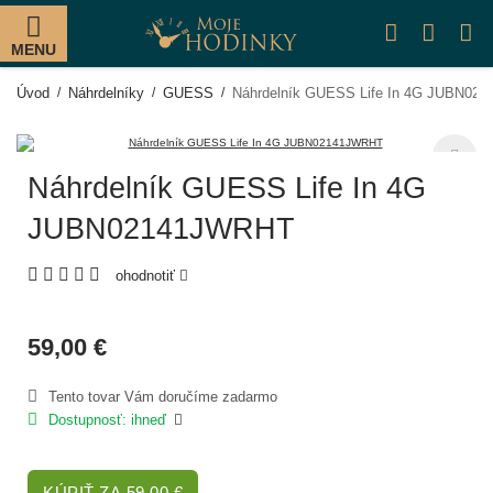
MENU
Úvod
Náhrdelníky
GUESS
Náhrdelník GUESS Life In 4G JUBN02
Náhrdelník GUESS Life In 4G
JUBN02141JWRHT
ohodnotiť
59,00 €
Tento tovar Vám doručíme zadarmo
Dostupnosť: ihneď
KÚPIŤ ZA 59,00 €