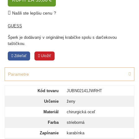
Našli ste lepšiu cenu ?
GUESS
Šperk je dodávaný v originálnej krabičke spolu s darčekovou
taštičkou.
Zdieľať
Uložiť
Parametre
Kód tovaru
JUBN02141JWRHT
Určenie
ženy
Materiál
chirurgická oceľ
Farba
strieborná
Zapínanie
karabínka