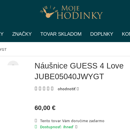
KY
ZNAČKY
TOVAR SKLADOM
DOPLNKY
KO
WYGT
Náušnice GUESS 4 Love
JUBE05040JWYGT
ohodnotiť
60,00 €
Tento tovar Vám doručíme zadarmo
Dostupnosť: ihneď