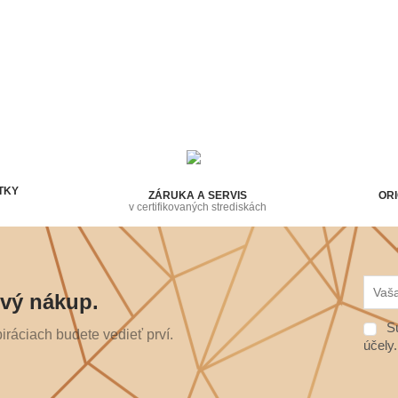
TKY
ZÁRUKA A SERVIS
ORI
v certifikovaných strediskách
rvý nákup.
Sú
ráciach budete vedieť prví.
účely