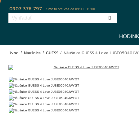
0907 376 797
Sme tu pre Vás od 09:00 - 15:00
HODIN
Úvod
Náušnice
GUESS
Náušnice GUESS 4 Love JUBE05040J