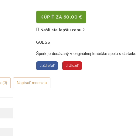
KÚPIŤ ZA 60,00 €
Našli ste lepšiu cenu ?
GUESS
Šperk je dodávaný v originálnej krabičke spolu s darček
Zdieľať
Uložiť
 (0)
Napísať recenziu