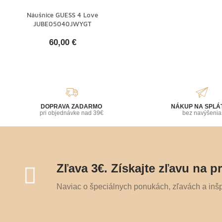
Náušnice GUESS 4 Love
JUBE05040JWYGT
60,00 €
DOPRAVA ZADARMO
NÁKUP NA SPLÁ
pri objednávke nad 39€
bez navýšenia
Zľava 3€. Získajte zľavu na p
Naviac o špeciálnych ponukách, zľavách a inšpi