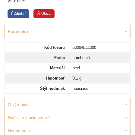
VICEROY
Zdieľať
Uložiť
Parametre
Kód tovaru
50004E11000
Farba
strieborná
Materiál
oceľ
Hmotnosť
0.1 g
Štýl hodiniek
náušnice
O výrobcovi
Našli ste lepšiu cenu ?
Hodnotenia