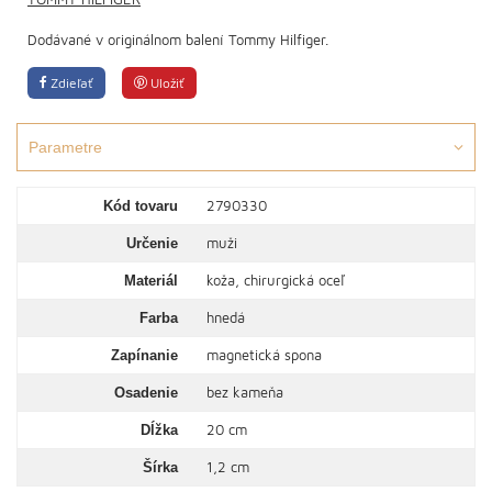
Dodávané v originálnom balení Tommy Hilfiger.
Zdieľať
Uložiť
Parametre
2790330
Kód tovaru
muži
Určenie
koža, chirurgická oceľ
Materiál
hnedá
Farba
magnetická spona
Zapínanie
bez kameňa
Osadenie
20 cm
Dĺžka
1,2 cm
Šírka