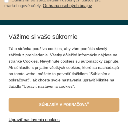
marketingové účely.
Ochrana osobných údajov
O nákupe
Vážime si vaše súkromie
Táto stránka používa cookies, aby vám ponúkla skvelý
Informácie
zážitok z prehliadania. Všetky dôležité informácie nájdete na
stránke Cookies. Nevyhnuté cookies sú automaticky zapnuté.
Ak súhlasíte s prijatím všetkých cookies, ktoré sa nachádzajú
na tomto webe, môžete to potvrdiť tlačidlom “Súhlasím a
Kontakt
pokračovať", ak chcete svoje nastavenia upraviť kliknite na
tlačidlo “Upraviť nastavenia cookies".
Sociálne siete
SÚHLASÍM A POKRAČOVAŤ
Upraviť nastavenia cookies
© 2010 - 2026 Mojehodinky.sk. Všetky práva vyhradené.