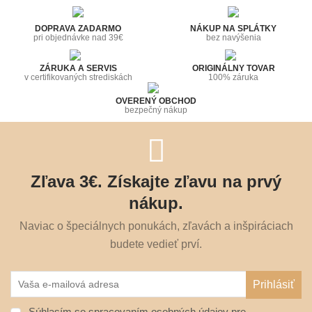
DOPRAVA ZADARMO
NÁKUP NA SPLÁTKY
pri objednávke nad 39€
bez navýšenia
ZÁRUKA A SERVIS
ORIGINÁLNY TOVAR
v certifikovaných strediskách
100% záruka
OVERENÝ OBCHOD
bezpečný nákup
Zľava 3€. Získajte zľavu na prvý
nákup.
Naviac o špeciálnych ponukách, zľavách a inšpiráciach
budete vedieť prví.
Súhlasím so spracovaním osobných údajov pre