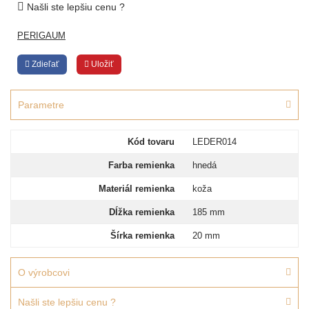
Našli ste lepšiu cenu ?
PERIGAUM
Zdieľať
Uložiť
Parametre
Kód tovaru
LEDER014
Farba remienka
hnedá
Materiál remienka
koža
Dĺžka remienka
185 mm
Šírka remienka
20 mm
O výrobcovi
Našli ste lepšiu cenu ?