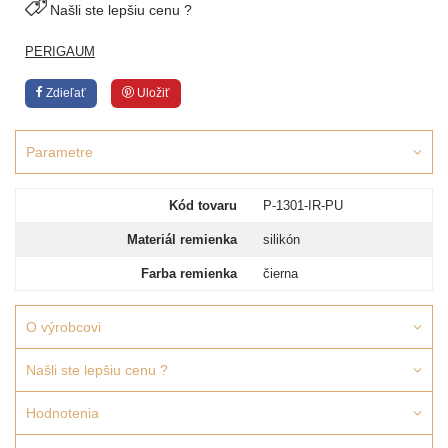
Našli ste lepšiu cenu ?
PERIGAUM
Zdieľať
Uložiť
Parametre
Kód tovaru
P-1301-IR-PU
Materiál remienka
silikón
Farba remienka
čierna
O výrobcovi
Našli ste lepšiu cenu ?
Hodnotenia