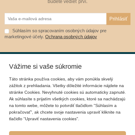
budete vedieť prví.
Súhlasím so spracovaním osobných údajov pre
marketingové účely.
Ochrana osobných údajov
Vážime si vaše súkromie
O nákupe
Táto stránka používa cookies, aby vám ponúkla skvelý
zážitok z prehliadania. Všetky dôležité informácie nájdete na
Informácie
stránke Cookies. Nevyhnuté cookies sú automaticky zapnuté.
Ak súhlasíte s prijatím všetkých cookies, ktoré sa nachádzajú
na tomto webe, môžete to potvrdiť tlačidlom “Súhlasím a
Kontakt
pokračovať", ak chcete svoje nastavenia upraviť kliknite na
tlačidlo “Upraviť nastavenia cookies".
Sociálne siete