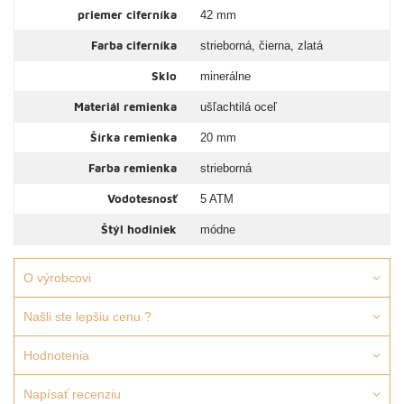
priemer ciferníka
42 mm
Farba ciferníka
strieborná, čierna, zlatá
Sklo
minerálne
Materiál remienka
ušľachtilá oceľ
Šírka remienka
20 mm
Farba remienka
strieborná
Vodotesnosť
5 ATM
Štýl hodiniek
módne
O výrobcovi
Našli ste lepšiu cenu ?
Hodnotenia
Napísať recenziu