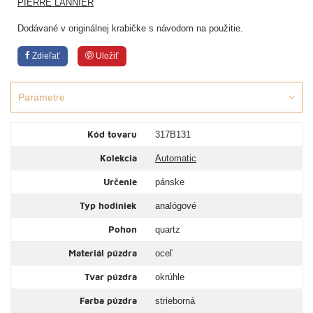
PIERRE LANNIER
Dodávané v originálnej krabičke s návodom na použitie.
Zdieľať
Uložiť
Parametre
Kód tovaru
317B131
Kolekcia
Automatic
Určenie
pánske
Typ hodiniek
analógové
Pohon
quartz
Materiál púzdra
oceľ
Tvar púzdra
okrúhle
Farba púzdra
strieborná