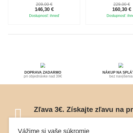
209,00 €
229,00 €
146,30 €
160,30 €
Dostupnosť: ihneď
Dostupnosť: ih
DOPRAVA ZADARMO
NÁKUP NA SPLÁ
pri objednávke nad 39€
bez navýšenia
Zľava 3€. Získajte zľavu na p
Naviac o špeciálnych ponukách, zľavách a inšpi
Vážime si vaše súkromie