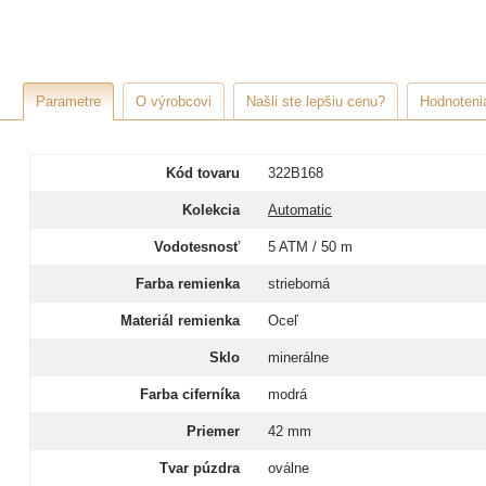
Parametre
O výrobcovi
Našli ste lepšiu cenu?
Hodnotenia
Kód tovaru
322B168
Kolekcia
Automatic
Vodotesnosť
5 ATM / 50 m
Farba remienka
strieborná
Materiál remienka
Oceľ
Sklo
minerálne
Farba ciferníka
modrá
Priemer
42 mm
Tvar púzdra
oválne