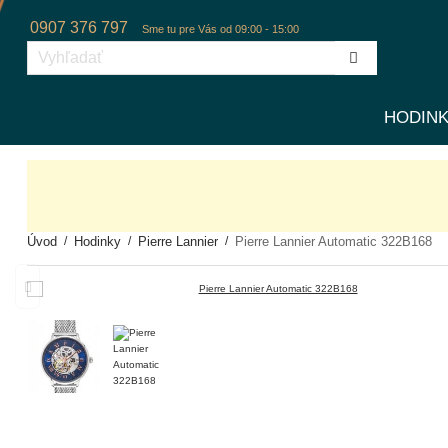
0907 376 797
Sme tu pre Vás od 09:00 - 15:00
HODIN
Úvod
Hodinky
Pierre Lannier
Pierre Lannier Automatic 322B168