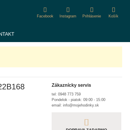
Facebook
Instagram
Prihlásenie
Košík
NTAKT
322B168
Zákaznícky servis
tel:
0948 773 759
Pondelok - piatok: 09:00 - 15:00
email:
info@mojehodinky.sk