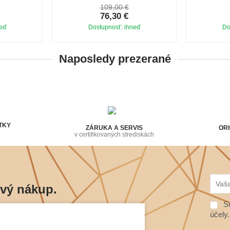
109,00 €
76,30 €
neď
Dostupnosť: ihneď
Do
Naposledy prezerané
TKY
ZÁRUKA A SERVIS
ORI
v certifikovaných strediskách
rvý nákup.
Sú
ráciach budete vedieť prví.
účely