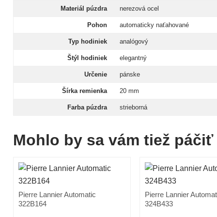
Materiál púzdra
nerezová ocel
Pohon
automaticky naťahované
Typ hodiniek
analógový
Štýl hodiniek
elegantný
Určenie
pánske
Šírka remienka
20 mm
Farba púzdra
strieborná
Mohlo by sa vám tiež páčiť
Pierre Lannier Automatic
Pierre Lannier Automat
322B164
324B433