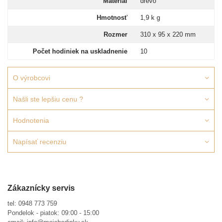
Materiál
drevo
Hmotnosť
1,9 k g
Rozmer
310 x 95 x 220 mm
Počet hodiniek na uskladnenie
10
O výrobcovi
Našli ste lepšiu cenu ?
Hodnotenia
Napísať recenziu
Zákaznícky servis
tel:
0948 773 759
Pondelok - piatok: 09:00 - 15:00