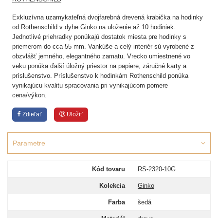
Exkluzívna uzamykateľná dvojfarebná drevená krabička na hodinky
od Rothenschild v dyhe Ginko na uloženie až 10 hodiniek.
Jednotlivé priehradky ponúkajú dostatok miesta pre hodinky s
priemerom do cca 55 mm. Vankúše a celý interiér sú vyrobené z
obzvlášť jemného, elegantného zamatu. Vrecko umiestnené vo
veku ponúka ďalší úložný priestor na papiere, záručné karty a
príslušenstvo. Príslušenstvo k hodinkám Rothenschild ponúka
vynikajúcu kvalitu spracovania pri vynikajúcom pomere
cena/výkon.
Zdieľať
Uložiť
Parametre
Kód tovaru
RS-2320-10G
Kolekcia
Ginko
Farba
šedá