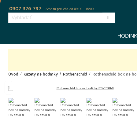
0907 376 797
Sme tu pre Vás od 09:00 - 15:00
HODIN
Úvod
Kazety na hodinky
Rothenschild
Rothenschild box na h