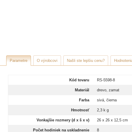
Parametre
O výrobcovi
Našli ste lepšiu cenu?
Hodnotenia
Kód tovaru
RS-5598-8
Materiál
drevo, zamat
Farba
sivá, čierna
Hmotnosť
2,3 k g
Vonkajšie rozmery (d x š x v)
26 x 26 x 12,5 cm
Počet hodiniek na uskladnenie
8