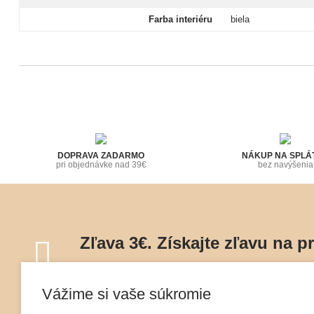
Farba interiéru
biela
DOPRAVA ZADARMO
NÁKUP NA SPLÁ
pri objednávke nad 39€
bez navýšenia
Zľava 3€. Získajte zľavu na p
Naviac o špeciálnych ponukách, zľavách a inšpi
Vážime si vaše súkromie