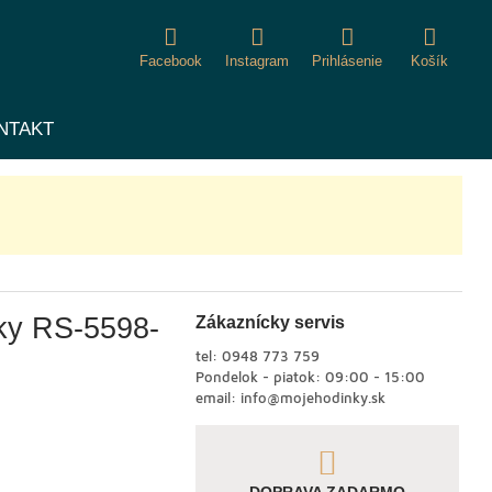
Facebook
Instagram
Prihlásenie
Košík
NTAKT
nky RS-5598-
Zákaznícky servis
tel:
0948 773 759
Pondelok - piatok: 09:00 - 15:00
email:
info@mojehodinky.sk