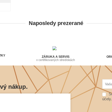
Naposledy prezerané
TKY
ZÁRUKA A SERVIS
ORI
v certifikovaných strediskách
rvý nákup.
Sú
ráciach budete vedieť prví.
účely