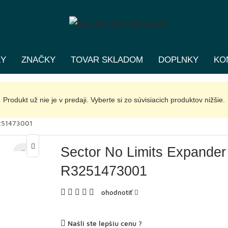
KY
ZNAČKY
TOVAR SKLADOM
DOPLNKY
KO
Produkt už nie je v predaji. Vyberte si zo súvisiacich produktov nižšie.
3251473001
Sector No Limits Expander
R3251473001
ohodnotiť
Našli ste lepšiu cenu ?