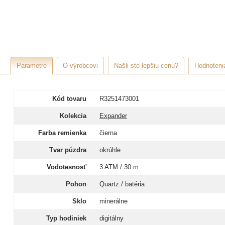
Parametre
O výrobcovi
Našli ste lepšiu cenu?
Hodnotenia
Kód tovaru
R3251473001
Kolekcia
Expander
Farba remienka
čierna
Tvar púzdra
okrúhle
Vodotesnosť
3 ATM / 30 m
Pohon
Quartz / batéria
Sklo
minerálne
Typ hodiniek
digitálny