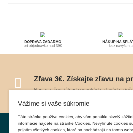
DOPRAVA ZADARMO
NÁKUP NA SPLÁ
pri objednávke nad 39€
bez navýšenia
Zľava 3€. Získajte zľavu na p
Naviac o špeciálnych ponukách, zľavách a inšpi
Vážime si vaše súkromie
Táto stránka používa cookies, aby vám ponúkla skvelý zážitok
informácie nájdete na stránke Cookies. Nevyhnuté cookies sú
O nákupe
Informácie
prijatím všetkých cookies, ktoré sa nachádzajú na tomto webe