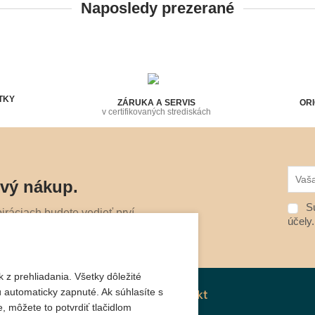
Naposledy prezerané
TKY
ZÁRUKA A SERVIS
ORI
v certifikovaných strediskách
rvý nákup.
Sú
ráciach budete vedieť prví.
účely
 z prehliadania. Všetky dôležité
 automaticky zapnuté. Ak súhlasíte s
Kontakt
, môžete to potvrdiť tlačidlom