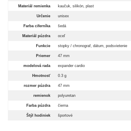
Materiál remienka
kaučuk, silikón, plast
Určenie
unisex
Farba ciferníka
šedá
Materiál púzdra
oceľ
Funkcie
stopky / chronograf, dátum, podsvietenie
Priemer
47 mm
modelová rada
expander cardio
Hmotnosť
0.3 g
rozmer púzdra
47 mm
remienok
polyuretan
Farba púzdra
čierna
Štýl hodiniek
športové