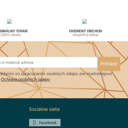
GINÁLNY TOVAR
OVERENÝ OBCHOD
100% záruka
bezpečný nákup
hlasím so spracovaním osobných údajov pre marketingové
.
Ochrana osobných údajov
Sociálne siete
Facebook