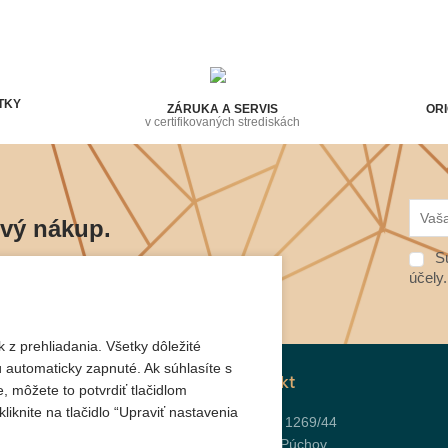
TKY
ZÁRUKA A SERVIS
ORI
v certifikovaných strediskách
rvý nákup.
Sú
ráciach budete vedieť prví.
účely
 z prehliadania. Všetky dôležité
 automaticky zapnuté. Ak súhlasíte s
Kontakt
, môžete to potvrdiť tlačidlom
liknite na tlačidlo “Upraviť nastavenia
J. Kráľa 1269/44
020 01 Púchov