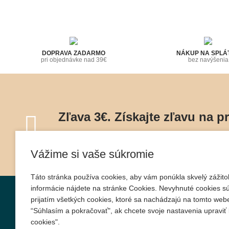
DOPRAVA ZADARMO
NÁKUP NA SPLÁ
pri objednávke nad 39€
bez navýšenia
Zľava 3€. Získajte zľavu na p
Naviac o špeciálnych ponukách, zľavách a inšpi
Vážime si vaše súkromie
Táto stránka používa cookies, aby vám ponúkla skvelý zážitok
informácie nájdete na stránke Cookies. Nevyhnuté cookies sú
O nákupe
Informácie
prijatím všetkých cookies, ktoré sa nachádzajú na tomto webe
“Súhlasím a pokračovať", ak chcete svoje nastavenia upraviť k
Spôsob dopravy a platby
Úvod
cookies".