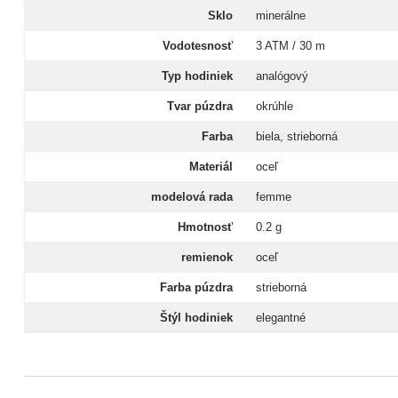
Sklo
minerálne
Vodotesnosť
3 ATM / 30 m
Typ hodiniek
analógový
Tvar púzdra
okrúhle
Farba
biela, strieborná
Materiál
oceľ
modelová rada
femme
Hmotnosť
0.2 g
remienok
oceľ
Farba púzdra
strieborná
Štýl hodiniek
elegantné