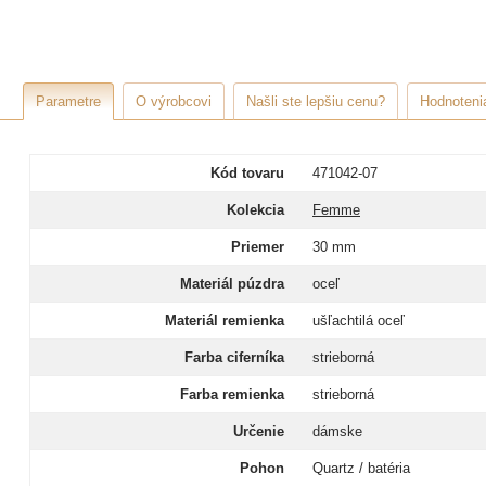
Parametre
O výrobcovi
Našli ste lepšiu cenu?
Hodnotenia
Kód tovaru
471042-07
Kolekcia
Femme
Priemer
30 mm
Materiál púzdra
oceľ
Materiál remienka
ušľachtilá oceľ
Farba ciferníka
strieborná
Farba remienka
strieborná
Určenie
dámske
Pohon
Quartz / batéria