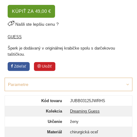
KÚPIŤ ZA 49,00 €
Našli ste lepšiu cenu ?
GUESS
Šperk je dodávaný v originálnej krabičke spolu s darčekovou
taštičkou.
Zdieľať
Uložiť
Parametre
Kód tovaru
JUBB03125JWRHS
Kolekcia
Dreaming Guess
Určenie
ženy
Materiál
chirurgická oceľ