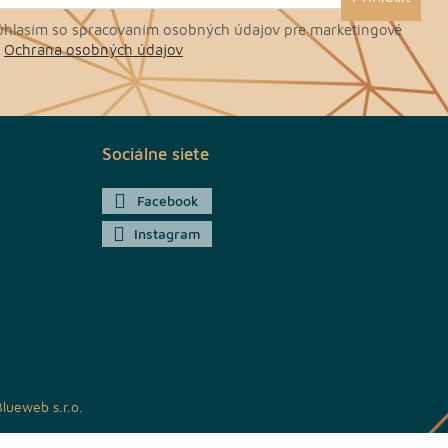
hlasím so spracovaním osobných údajov pre marketingové
.
Ochrana osobných údajov
Sociálne siete
Facebook
Instagram
lueweb s.r.o.