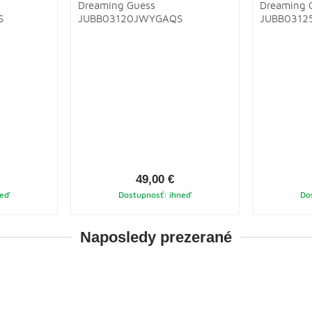
Dreaming Guess
Dreaming 
S
JUBB03120JWYGAQS
JUBB0312
49,00 €
neď
Dostupnosť: ihneď
Do
Naposledy prezerané