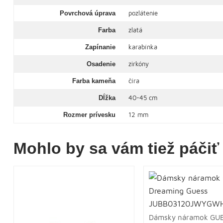
pozlátenie
Povrchová úprava
zlatá
Farba
karabínka
Zapínanie
zirkóny
Osadenie
číra
Farba kameňa
40-45 cm
Dĺžka
12 mm
Rozmer prívesku
Mohlo by sa vám tiež páčiť
Dámsky náramok GU