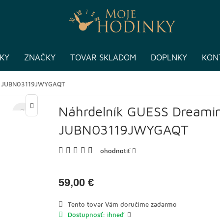
KY
ZNAČKY
TOVAR SKLADOM
DOPLNKY
KON
ss JUBN03119JWYGAQT
Náhrdelník GUESS Dreami
JUBN03119JWYGAQT
ohodnotiť
59,00 €
Tento tovar Vám doručíme zadarmo
Dostupnosť: ihneď