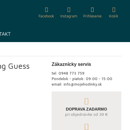
Facebook
Instagram
Prihlásenie
Košík
TAKT
ng Guess
Zákaznícky servis
tel:
0948 773 759
Pondelok - piatok: 09:00 - 15:00
email:
info@mojehodinky.sk
DOPRAVA ZADARMO
pri objednávke od 39 €