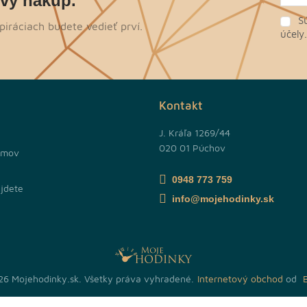
rvý nákup.
Sú
piráciach budete vedieť prví.
účely
Kontakt
J. Kráľa 1269/44
020 01 Púchov
jmov
0948 773 759
jdete
info@mojehodinky.sk
26 Mojehodinky.sk. Všetky práva vyhradené.
Internetový obchod
od
B