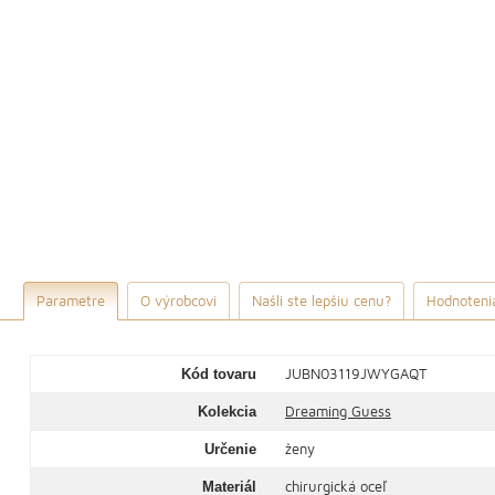
Parametre
O výrobcovi
Našli ste lepšiu cenu?
Hodnotenia
JUBN03119JWYGAQT
Kód tovaru
Dreaming Guess
Kolekcia
ženy
Určenie
chirurgická oceľ
Materiál