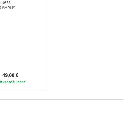
Guess
5JWRHS
49,00 €
stupnosť: ihneď