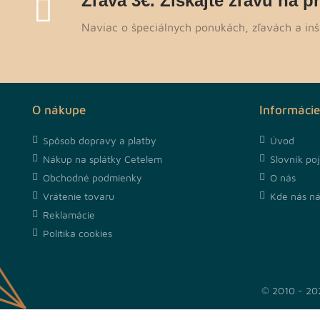
Zľava 3€. Získajte zľavu na p
Naviac o špeciálnych ponukách, zľavách a inš
O nákupe
Informácie
Spôsob dopravy a platby
Úvod
Nákup na splátky Cetelem
Slovník po
Obchodné podmienky
O nás
Vrátenie tovaru
Kde nás ná
Reklamácie
Politika cookies
© 2010 - 20